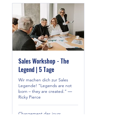
Sales Workshop - The
Legend | 5 Tage
Wir machen dich zur Sales
Legende! “Legends are not
born – they are created.” ―
Ricky Pierce
Chargement des jours...
689,95
689,95 €
euros