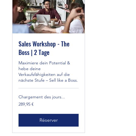
Sales Workshop - The
Boss | 2 Tage
Maximiere dein Potential &
hebe deine
Verkaufsfähigkeiten auf die
nächste Stufe – Sell like a Boss.
Chargement des jours...
289,95
289,95 €
euros
Réserver