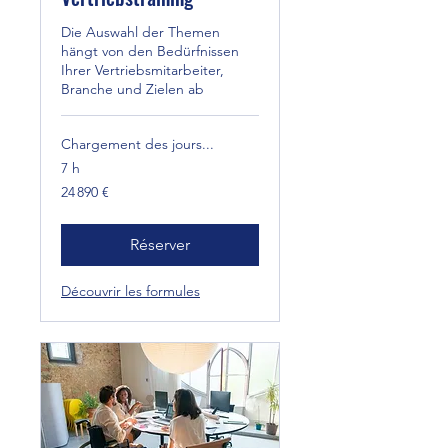
Die Auswahl der Themen
hängt von den Bedürfnissen
Ihrer Vertriebsmitarbeiter,
Branche und Zielen ab
Chargement des jours...
7 h
24 890
24 890 €
euros
Réserver
Découvrir les formules