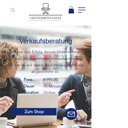
Verkaufsberatung
Steigere den Erfolg deines Unternehmens
mit maßgeschneiderter Verkaufsberatung,
die genau auf deine Bedürfnisse und Ziele
abgestimmt ist.
Preis
€ 995,00
Dauer
90 Minuten
Location
Online
Zum Shop