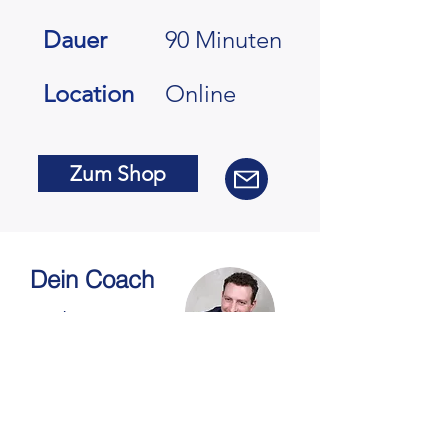
Dauer
90 Minuten
Location
Online
Zum Shop
Dein Coach
Christian
Massierer
Seit über 15 Jahren ist Christian Massierer
mit verschiedenen Unternehmen
europaweit erfolgreich tätig und hat sich als