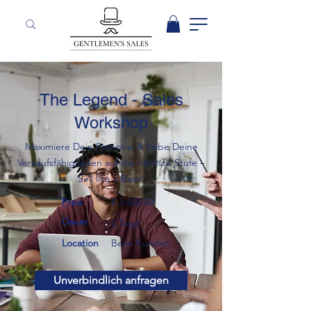
The Legend - Sales
Workshop
Maximiere Dein Potential & hebe Deine
Verkaufsfähigkeiten auf die nächste Stufe –
Sell like a Boss!
Preis
€ 3.600,00
Dauer
2 Tage
Location
Beim Kunden
Unverbindlich anfragen