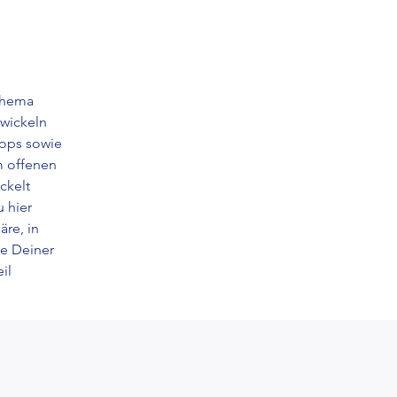
Thema 
wickeln 
ops sowie 
m offenen 
ckelt 
 hier 
re, in 
e Deiner 
il 