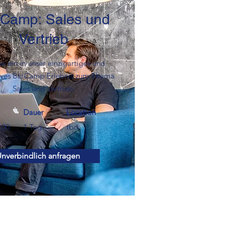
Camp: Sales und
Vertrieb
e ein in unser einzigartiges und
ives BarCamp Erlebnis zum Thema
Sales und Vertrieb.
Dauer
Location
,00
1 Tag
tbd
nverbindlich anfragen