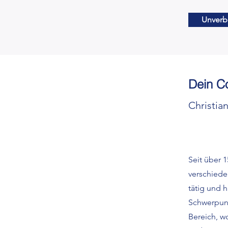
Unverb
Dein C
Christia
Seit über 1
verschiede
tätig und h
Schwerpunk
Bereich, w