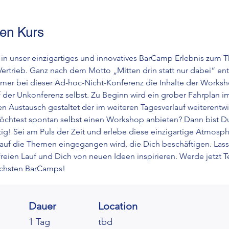
en Kurs
 in unser einzigartiges und innovatives BarCamp Erlebnis zum 
Vertrieb. Ganz nach dem Motto „Mitten drin statt nur dabei“ ent
hmer bei dieser Ad-hoc-Nicht-Konferenz die Inhalte der Worksh
 der Unkonferenz selbst. Zu Beginn wird ein grober Fahrplan i
en Austausch gestaltet der im weiteren Tagesverlauf weiterentwi
öchtest spontan selbst einen Workshop anbieten? Dann bist Du
ig! Sei am Puls der Zeit und erlebe diese einzigartige Atmosphä
auf die Themen eingegangen wird, die Dich beschäftigen. Lass
 freien Lauf und Dich von neuen Ideen inspirieren. Werde jetzt Te
ächsten BarCamps!
Dauer
Location
1 Tag
tbd