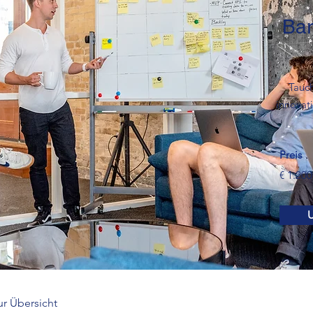
Bar
Tauch
innovat
Preis
€ 1.200
U
ur Übersicht