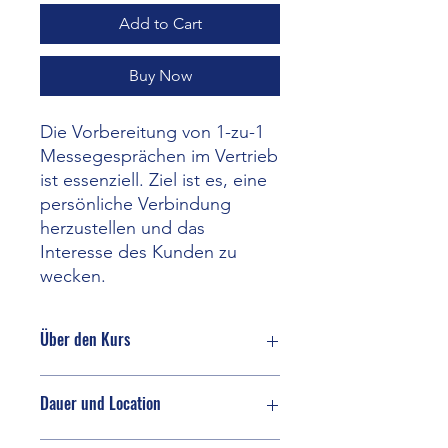
Add to Cart
Buy Now
Die Vorbereitung von 1-zu-1
Messegesprächen im Vertrieb
ist essenziell. Ziel ist es, eine
persönliche Verbindung
herzustellen und das
Interesse des Kunden zu
wecken.
Über den Kurs
Die Vorbereitung von 1-zu-1
Dauer und Location
Messegesprächen im Vertrieb ist
essenziell. Recherchiere den