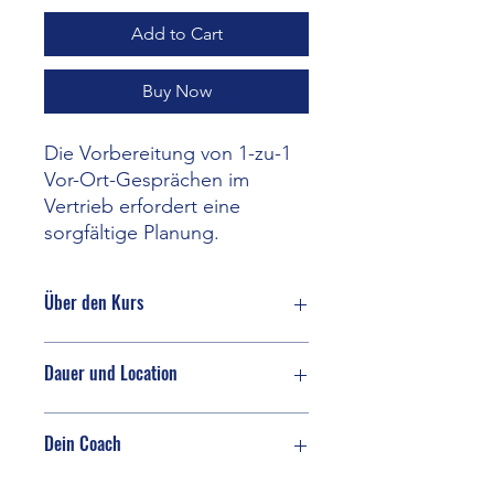
Add to Cart
Buy Now
Die Vorbereitung von 1-zu-1
Vor-Ort-Gesprächen im
Vertrieb erfordert eine
sorgfältige Planung.
Über den Kurs
Die Vorbereitung von 1-zu-1 Vor-Ort-
Dauer und Location
Gesprächen im Vertrieb erfordert
eine sorgfältige Planung:
Kundenrecherche: Verstehen den
Dauer
Location
Dein Coach
Kunden, seine Branche,
Herausforderungen und
90 Minuten
Online
Bedürfnisse