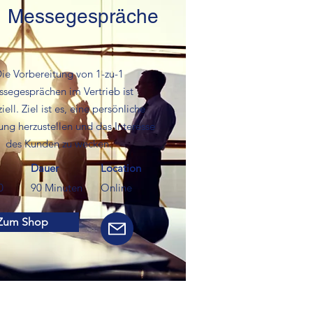
1 Messegespräche
ie Vorbereitung von 1-zu-1
segesprächen im Vertrieb ist
iell. Ziel ist es, eine persönliche
ng herzustellen und das Interesse
des Kunden zu wecken.
Dauer
Location
0
90 Minuten
Online
Zum Shop