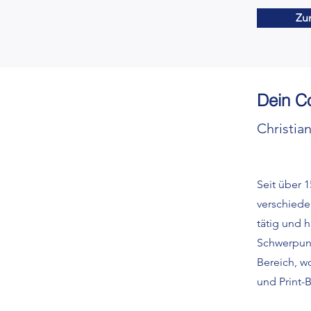
Zu
Dein C
Christia
Seit über 1
verschiede
tätig und h
Schwerpunk
Bereich, w
und Print-B