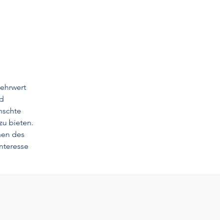
 
ehrwert 
d 
nschte 
zu bieten. 
nen des 
nteresse 