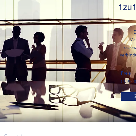
1zu
D
Mes
essenz
Verbindu
Preis
€ 995,0