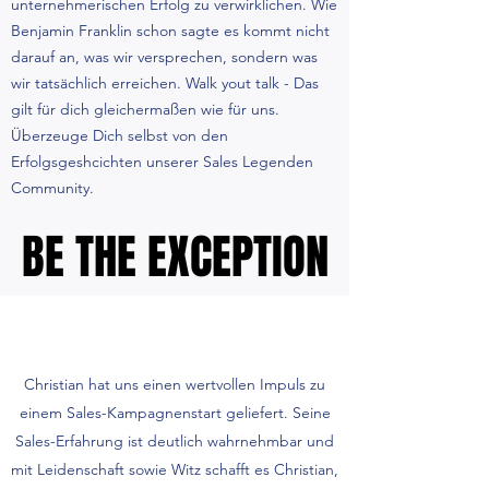
unternehmerischen Erfolg zu verwirklichen. Wie
Benjamin Franklin schon sagte es kommt nicht
darauf an, was wir versprechen, sondern was
wir tatsächlich erreichen. Walk yout talk - Das
gilt für dich gleichermaßen wie für uns.
Überzeuge Dich selbst von den
Erfolgsgeshcichten unserer Sales Legenden
Community.
BE THE EXCEPTION
BE THE EXCEPTION
Christian hat uns einen wertvollen Impuls zu
einem Sales-Kampagnenstart geliefert. Seine
Sales-Erfahrung ist deutlich wahrnehmbar und
mit Leidenschaft sowie Witz schafft es Christian,