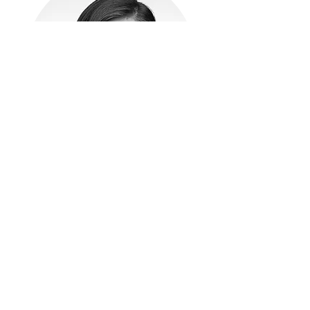
Von der Mittelmäßigkeit zur Exzellenz!
Durch die Verkaufstrainings der
Gentlemen's Sales habe ich mein
Business grundlegend verändert! Liebe
Ladies, lasst euch nicht vom männlichen